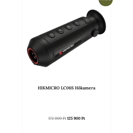
price
price
was:
is:
172
125
000 Ft.
900 Ft.
HIKMICRO LC06S Hőkamera
172 000
Ft
125 900
Ft