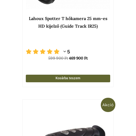
Lahoux Spotter T hőkamera 25 mm-es
HD kijelző (Guide Track IR25)
5
599 900
Ft
469 900
Ft
Kosárba teszem
Original
Current
Akció
price
price
was:
is:
1
999
090
900 Ft.
000 Ft.