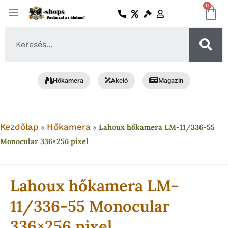
Skip
0
Ko
to
content
Search
...
Hőkamera
Akció
Magazin
Kezdőlap
Hőkamera
»
»
Lahoux hőkamera LM-11/336-55
Monocular 336×256 pixel
Lahoux hőkamera LM-
11/336-55 Monocular
336×256 pixel