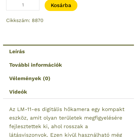
Lahoux
Kosárba
hőkamera
Cikkszám: 8870
LM-
11/336-
55
Monocular
Leírás
336x256
pixel
További információk
mennyiség
Vélemények (0)
Videók
Az LM-11-es digitális hőkamera egy kompakt
eszköz, amit olyan területek megfigyelésére
fejlesztettek ki, ahol rosszak a
látásviszonyok. Ezen kívül használható még