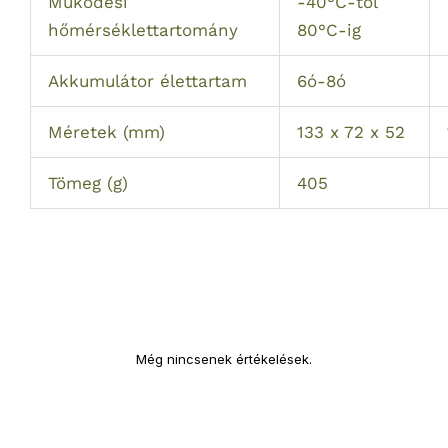
Működési
-40°C-tól
hőmérséklettartomány
80°C-ig
Akkumulátor élettartam
6ó-8ó
Méretek (mm)
133 x 72 x 52
Tömeg (g)
405
Még nincsenek értékelések.