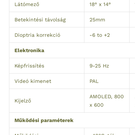
Látómező
18° x 14°
Betekintési távolság
25mm
Dioptria korrekció
-6 to +2
Elektronika
Képfrissítés
9-25 Hz
Videó kimenet
PAL
AMOLED, 800
Kijelző
x 600
Működési paraméterek