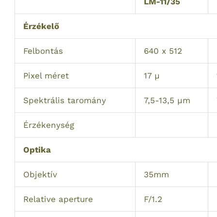
LM-11/35
Érzékelő
Felbontás
640 x 512
Pixel méret
17 µ
Spektrális taromány
7,5-13,5 µm
Érzékenység
Optika
Objektív
35mm
Relative aperture
F/1.2