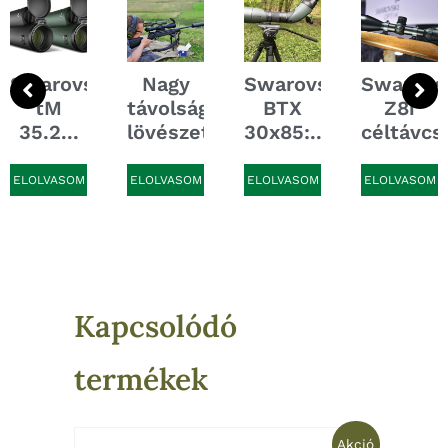
A
Nocpix
Quest..
i
Nagy
Swarovski
Swarovski
távolságú
BTX
Z8i
ELOLVASOM
lövészet...
30x85:...
céltávcsövek...
ELOLVASOM
ELOLVASOM
ELOLVASOM
Kapcsolódó
termékek
Original
Current
Akció