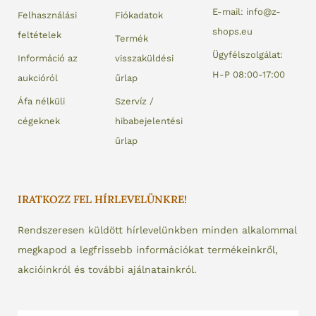
E-mail: info@z-
Felhasználási
Fiókadatok
shops.eu
feltételek
Termék
Ügyfélszolgálat:
Információ az
visszaküldési
H-P 08:00-17:00
aukcióról
űrlap
Áfa nélküli
Szervíz /
cégeknek
hibabejelentési
űrlap
IRATKOZZ FEL HÍRLEVELÜNKRE!
Rendszeresen küldött hírlevelünkben minden alkalommal
megkapod a legfrissebb információkat termékeinkről,
akcióinkról és további ajálnatainkról.