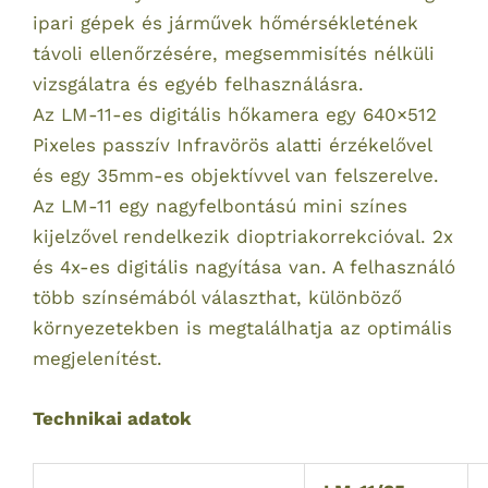
ipari gépek és járművek hőmérsékletének
távoli ellenőrzésére, megsemmisítés nélküli
vizsgálatra és egyéb felhasználásra.
Az LM-11-es digitális hőkamera egy 640×512
Pixeles passzív Infravörös alatti érzékelővel
és egy 35mm-es objektívvel van felszerelve.
Az LM-11 egy nagyfelbontású mini színes
kijelzővel rendelkezik dioptriakorrekcióval. 2x
és 4x-es digitális nagyítása van. A felhasználó
több színsémából választhat, különböző
környezetekben is megtalálhatja az optimális
megjelenítést.
Technikai adatok