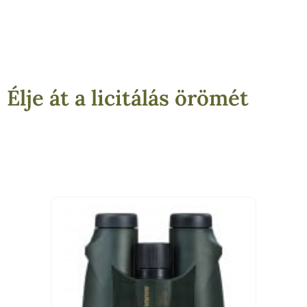
Élje át a licitálás örömét