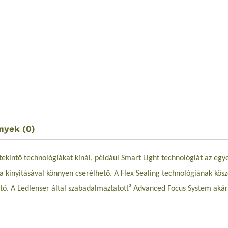
nyek (0)
tekintő technológiákat kínál, például Smart Light technológiát az eg
 kinyitásával könnyen cserélhető. A Flex Sealing technológiának kö
ató. A Ledlenser által s
zabadalmaztatott³ Advanced Focus System
akár