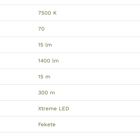
7500 K
70
15 lm
1400 lm
15 m
300 m
Xtreme LED
Fekete