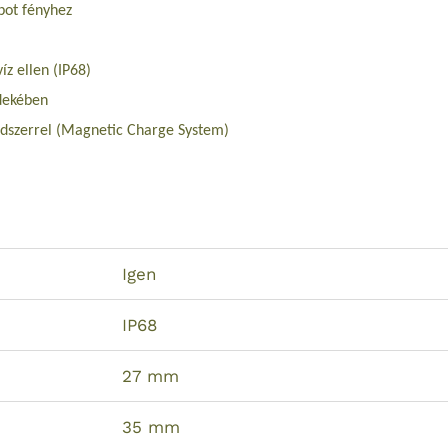
pot fényhez
z ellen (IP68)
rdekében
ndszerrel (Magnetic Charge System)
Igen
IP68
27 mm
35 mm