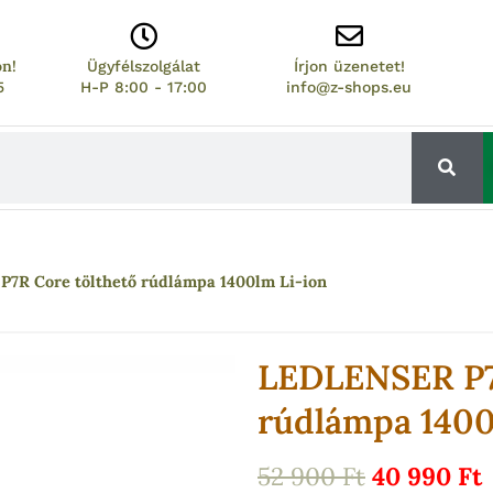
on!
Ügyfélszolgálat
Írjon üzenetet!
5
H-P 8:00 - 17:00
info@z-shops.eu
7R Core tölthető rúdlámpa 1400lm Li-ion
LEDLENSER P7
rúdlámpa 1400
Original
52 900
Ft
40 990
Ft