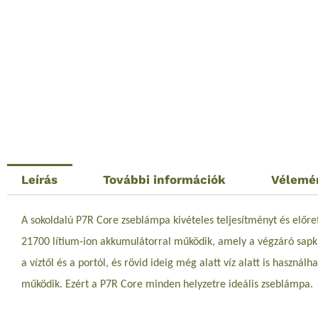
Leírás
További információk
Vélemé
A sokoldalú P7R Core zseblámpa kivételes teljesítményt és előre
21700 lítium-ion akkumulátorral működik, amely a végzáró sapka
a víztől és a portól, és rövid ideig még alatt víz alatt is használh
működik. Ezért a P7R Core minden helyzetre ideális zseblámpa.