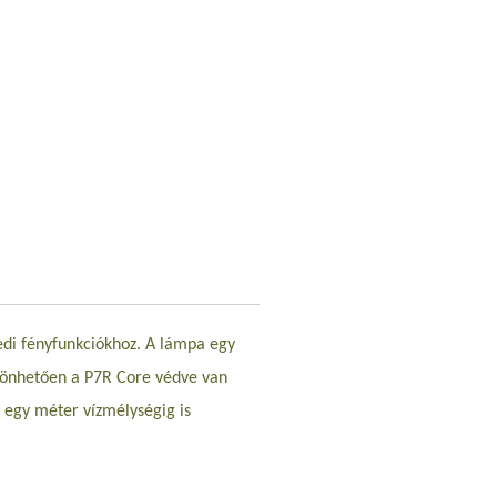
yedi fényfunkciókhoz. A lámpa egy
szönhetően a P7R Core védve van
 egy méter vízmélységig is