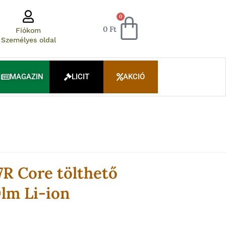
Kosár
0
0
Ft
Fiókom
Személyes oldal
MAGAZIN
LICIT
AKCIÓ
R Core tölthető
lm Li-ion
Current