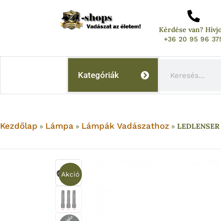
Skip
to
Kérdése van? Hívj
content
+36 20 95 96 37
Keresés
Kategóriák
Kezdőlap
Lámpa
Lámpák Vadászathoz
»
»
»
LEDLENSER P
Akció