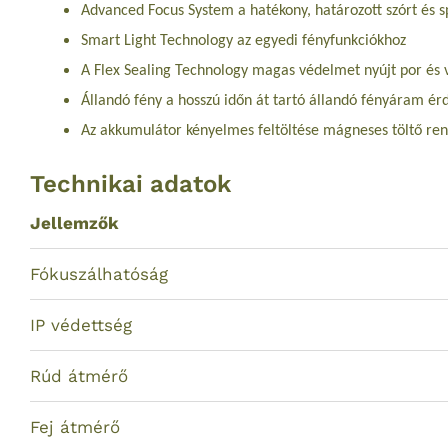
Advanced Focus System a hatékony, határozott szórt és s
Smart Light Technology az egyedi fényfunkciókhoz
A Flex Sealing Technology magas védelmet nyújt por és ví
Állandó fény a hosszú időn át tartó állandó fényáram é
Az akkumulátor kényelmes feltöltése mágneses töltő re
Technikai adatok
Jellemzők
Fókuszálhatóság
IP védettség
Rúd átmérő
Fej átmérő