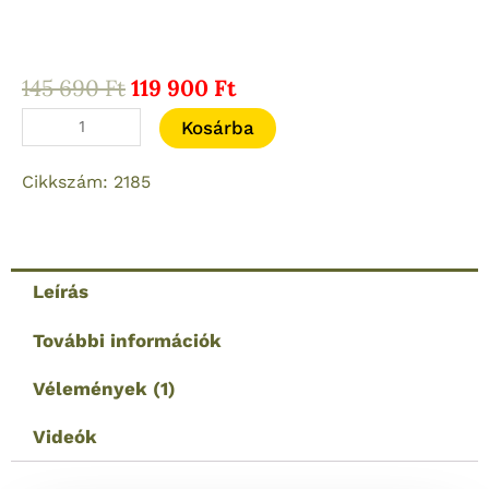
Original
Current
145 690
Ft
119 900
Ft
price
price
AKAH
Kosárba
was:
is:
10-
145
119
Cikkszám: 2185
40x56
690 Ft.
900 Ft.
Mil-
dot
Céltávcső
Leírás
–
A
További információk
Precíziós
Vélemények (1)
Lövészet
Új
Videók
Mércéje
mennyiség