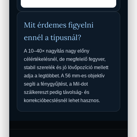
Mit érdemes figyelni
ennél a típusnál?
A 10–40× nagyítás nagy előny
célértékelésnél, de megfelelő fegyver,
stabil szerelék és jó lövőpozíció mellett
adja a legtöbbet. A 56 mm-es objektív
segíti a fénygyűjtést, a Mil-dot
szálkereszt pedig távolság- és
korrekcióbecslésnél lehet hasznos.