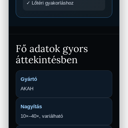
✓ Lőtéri gyakorláshoz
Fő adatok gyors
áttekintésben
Gyártó
AKAH
Nagyítás
10×–40×, variálható