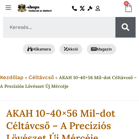
Skip
0
Ko
to
content
Search
...
Hőkamera
Akció
Magazin
Kezdőlap
Céltávcső
»
»
AKAH 10-40×56 Mil-dot Céltávcső –
A Precíziós Lövészet Új Mércéje
AKAH 10-40×56 Mil-dot
Céltávcső – A Precíziós
Lövészet Új Mércéje