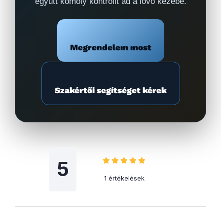
együtt komoly kontrollt ad a lövő kezébe.
Megrendelem most
Szakértői segítséget kérek
5
1 értékelések