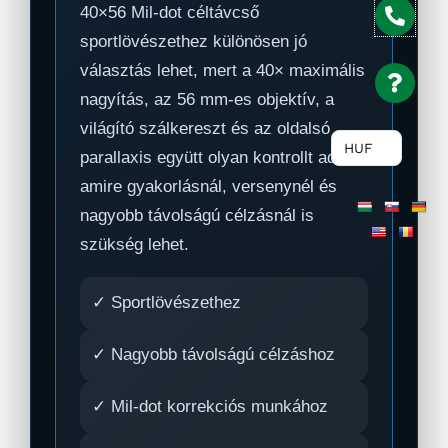
40×56 Mil-dot céltávcső
sportlövészethez különösen jó
választás lehet, mert a 40× maximális
nagyítás, az 56 mm-es objektív, a
világító szálkereszt és az oldalsó
HUF
parallaxis együtt olyan kontrollt ad,
amire gyakorlásnál, versenynél és
nagyobb távolságú célzásnál is
szükség lehet.
✓ Sportlövészethez
✓ Nagyobb távolságú célzáshoz
✓ Mil-dot korrekciós munkához