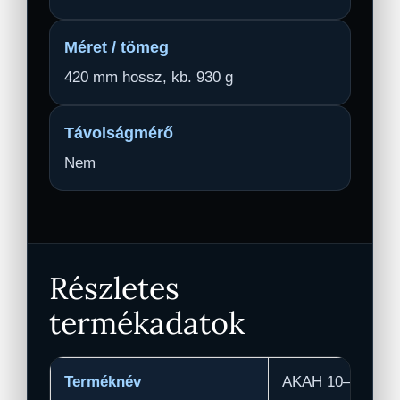
Méret / tömeg
420 mm hossz, kb. 930 g
Távolságmérő
Nem
Részletes
termékadatok
Terméknév
AKAH 10–40×56 M