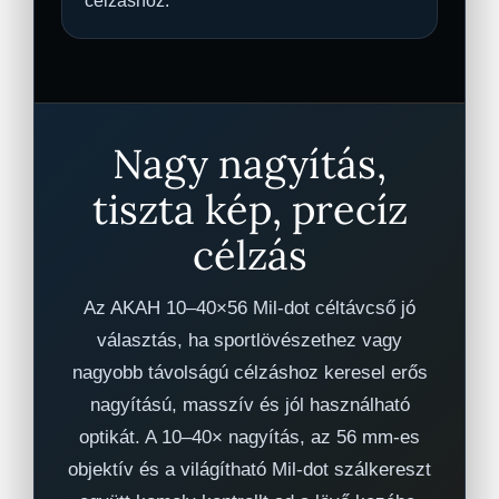
célzáshoz.
Nagy nagyítás,
tiszta kép, precíz
célzás
Az AKAH 10–40×56 Mil-dot céltávcső jó
választás, ha sportlövészethez vagy
nagyobb távolságú célzáshoz keresel erős
nagyítású, masszív és jól használható
optikát. A 10–40× nagyítás, az 56 mm-es
objektív és a világítható Mil-dot szálkereszt