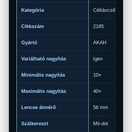
Kategória
Céltávcső
Cikkszám
2185
Gyártó
AKAH
Variálható nagyítás
Igen
Minimális nagyítás
10×
Maximális nagyítás
40×
Lencse átmérő
56 mm
Szálkereszt
Mil-dot