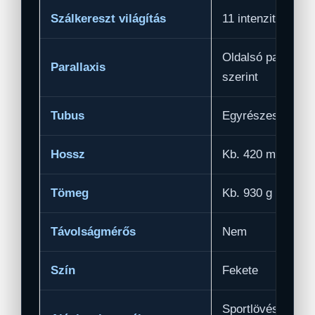
Szálkereszt világítás
11 intenzitási fok
Oldalsó parallaxis
Parallaxis
szerint
Tubus
Egyrészes, 30 m
Hossz
Kb. 420 mm
Tömeg
Kb. 930 g
Távolságmérős
Nem
Szín
Fekete
Sportlövészet, lő