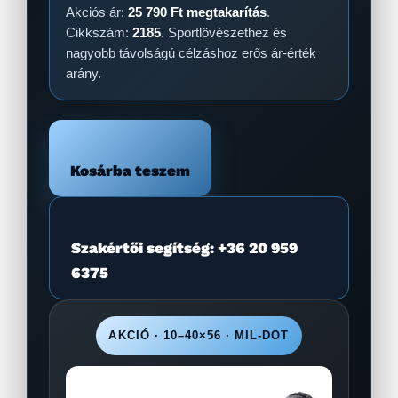
Akciós ár:
25 790 Ft megtakarítás
.
Cikkszám:
2185
. Sportlövészethez és
nagyobb távolságú célzáshoz erős ár-érték
arány.
Kosárba teszem
Szakértői segítség: +36 20 959
6375
AKCIÓ · 10–40×56 · MIL-DOT