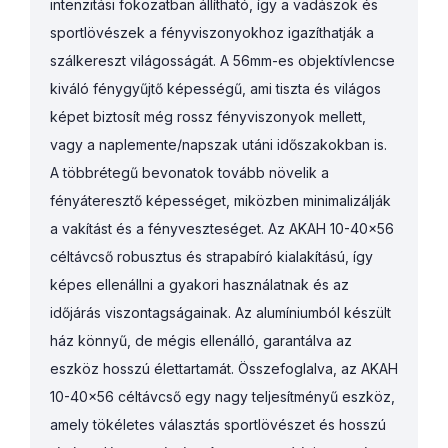
intenzitási fokozatban állítható, így a vadászok és
sportlövészek a fényviszonyokhoz igazíthatják a
szálkereszt világosságát. A 56mm-es objektívlencse
kiváló fénygyűjtő képességű, ami tiszta és világos
képet biztosít még rossz fényviszonyok mellett,
vagy a naplemente/napszak utáni időszakokban is.
A többrétegű bevonatok tovább növelik a
fényáteresztő képességet, miközben minimalizálják
a vakítást és a fényveszteséget. Az AKAH 10-40x56
céltávcső robusztus és strapabíró kialakítású, így
képes ellenállni a gyakori használatnak és az
időjárás viszontagságainak. Az alumíniumból készült
ház könnyű, de mégis ellenálló, garantálva az
eszköz hosszú élettartamát. Összefoglalva, az AKAH
10-40x56 céltávcső egy nagy teljesítményű eszköz,
amely tökéletes választás sportlövészet és hosszú