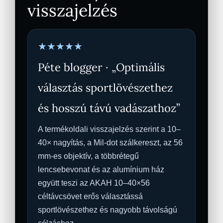
visszajelzés
★★★★★
Péte blogger · „Optimális
választás sportlövészethez
és hosszú távú vadászathoz”
A termékoldali visszajelzés szerint a 10–
40× nagyítás, a Mil-dot szálkereszt, az 56
mm-es objektív, a többrétegű
lencsebevonat és az alumínium ház
együtt teszi az AKAH 10–40×56
céltávcsövet erős választássá
sportlövészethez és nagyobb távolságú