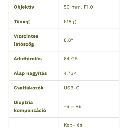
Objektív
50 mm, F1.0
Tömeg
618 g
Vízszintes
8.8°
látószög
Adattárolás
64 GB
Alap nagyítás
4.73×
Csatlakozók
USB-C
Dioptria
-6 – +6
kompenzáció
Kép- és