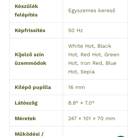
Készülék
Egyszemes kereső
felépítés
Képfrissítés
50 Hz
White Hot, Black
Kijelző szín
Hot, Red Hot, Green
üzemmódok
Hot, Iron Red, Blue
Hot, Sepia
Kilépő pupilla
16 mm
Látószög
8.8° × 7.0°
Méretek
247 × 101 × 70 mm
Működési /