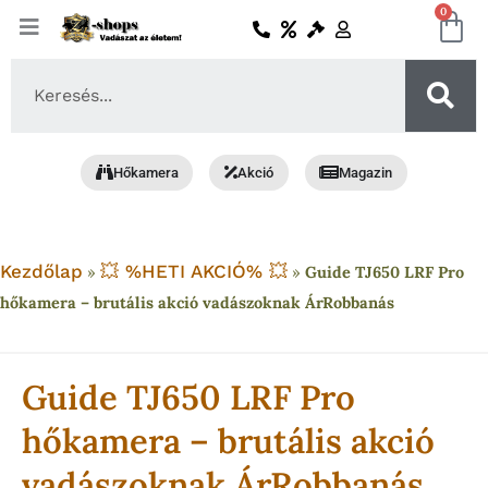
Skip
0
Ko
to
content
Search
...
Hőkamera
Akció
Magazin
Kezdőlap
💥 %HETI AKCIÓ% 💥
»
»
Guide TJ650 LRF Pro
hőkamera – brutális akció vadászoknak ÁrRobbanás
Guide TJ650 LRF Pro
hőkamera – brutális akció
vadászoknak ÁrRobbanás