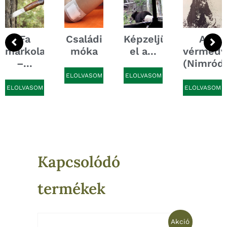
Fa
Családi
Képzeljük
A
markolat
móka
el a...
vérmedv
..
–...
(Nimród,.
ELOLVASOM
ELOLVASOM
ELOLVASOM
ELOLVASOM
Kapcsolódó
termékek
Original
Current
Akció
price
price