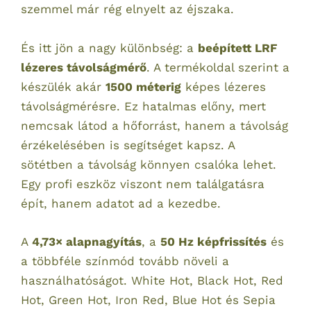
szemmel már rég elnyelt az éjszaka.
És itt jön a nagy különbség: a
beépített LRF
lézeres távolságmérő
. A termékoldal szerint a
készülék akár
1500 méterig
képes lézeres
távolságmérésre. Ez hatalmas előny, mert
nemcsak látod a hőforrást, hanem a távolság
érzékelésében is segítséget kapsz. A
sötétben a távolság könnyen csalóka lehet.
Egy profi eszköz viszont nem találgatásra
épít, hanem adatot ad a kezedbe.
A
4,73× alapnagyítás
, a
50 Hz képfrissítés
és
a többféle színmód tovább növeli a
használhatóságot. White Hot, Black Hot, Red
Hot, Green Hot, Iron Red, Blue Hot és Sepia