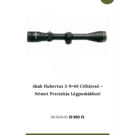
was:
is:
39
19
900 Ft.
890 Ft.
Akah Hubertus 3-9×40 Céltávcső –
Német Precizitás Légpuskákhoz!
39 900
Ft
19 890
Ft