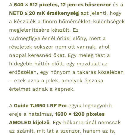
A
640 × 512 pixeles, 12 μm-es hőszenzor
és a
NETD ≤ 20 mK érzékenység
azt jelenti, hogy
a készülék a finom hőmérséklet-különbségek
megjelenítésére készült. Ez
vadmegfigyelésnél óriási előny, mert a
részletek sokszor nem ott vannak, ahol
nappal keresnéd őket. Egy meleg test a
hidegebb háttér előtt, egy mozdulat az
erdőszélen, egy hőnyom a takarás közelében
– ezek azok a jelek, amelyek éjszaka
értelmet adnak a képnek.
A
Guide TJ650 LRF Pro
egyik legnagyobb
ereje a hatalmas,
1600 × 1200 pixeles
AMOLED kijelző
. Egy hőkameránál nemcsak
az számít, mit lát a szenzor, hanem az is,