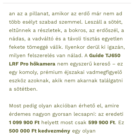
an az a pillanat, amikor az erdő már nem ad
több esélyt szabad szemmel. Leszáll a sötét,
eltűnnek a részletek, a bokros, az erdőszél, a
nádas, a vadváltó és a távoli tisztás egyetlen
fekete tömeggé válik. Ilyenkor derül ki igazán,
milyen felszerelés van nálad. A
Guide TJ650
LRF Pro hőkamera
nem egyszerű kereső – ez
egy komoly, prémium éjszakai vadmegfigyelő
eszköz azoknak, akik nem akarnak találgatni
a sötétben.
Most pedig olyan akcióban érhető el, amire
érdemes nagyon gyorsan lecsapni: az eredeti
1 099 900 Ft
helyett most csak
599 900 Ft
. Ez
500 000 Ft kedvezmény
egy olyan