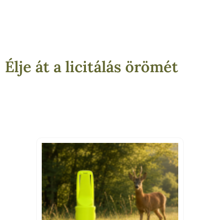
Élje át a licitálás örömét