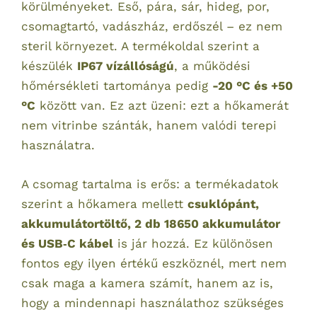
körülményeket. Eső, pára, sár, hideg, por,
csomagtartó, vadászház, erdőszél – ez nem
steril környezet. A termékoldal szerint a
készülék
IP67 vízállóságú
, a működési
hőmérsékleti tartománya pedig
-20 °C és +50
°C
között van. Ez azt üzeni: ezt a hőkamerát
nem vitrinbe szánták, hanem valódi terepi
használatra.
A csomag tartalma is erős: a termékadatok
szerint a hőkamera mellett
csuklópánt,
akkumulátortöltő, 2 db 18650 akkumulátor
és USB‑C kábel
is jár hozzá. Ez különösen
fontos egy ilyen értékű eszköznél, mert nem
csak maga a kamera számít, hanem az is,
hogy a mindennapi használathoz szükséges