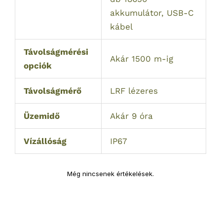
akkumulátor, USB-C
kábel
Távolságmérési
Akár 1500 m-ig
opciók
Távolságmérő
LRF lézeres
Üzemidő
Akár 9 óra
Vízállóság
IP67
Még nincsenek értékelések.