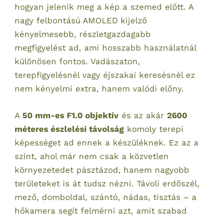
hogyan jelenik meg a kép a szemed előtt. A
nagy felbontású AMOLED kijelző
kényelmesebb, részletgazdagabb
megfigyelést ad, ami hosszabb használatnál
különösen fontos. Vadászaton,
terepfigyelésnél vagy éjszakai keresésnél ez
nem kényelmi extra, hanem valódi előny.
A
50 mm-es F1.0 objektív
és az akár
2600
méteres észlelési távolság
komoly terepi
képességet ad ennek a készüléknek. Ez az a
szint, ahol már nem csak a közvetlen
környezetedet pásztázod, hanem nagyobb
területeket is át tudsz nézni. Távoli erdőszél,
mező, domboldal, szántó, nádas, tisztás – a
hőkamera segít felmérni azt, amit szabad