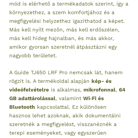
mód is elérhető a termékadatok szerint, így a
környezethez, a szem komfortjához és a
megfigyelési helyzethez igazíthatod a képet.
Más kell nyílt mezőn, más kell erdőszélen,
más kell hideg hajnalban, és más akkor,
amikor gyorsan szeretnél átpásztázni egy
nagyobb területet.
A Guide TJ650 LRF Pro nemcsak lát, hanem
rögzít is. A termékoldal alapján
kép- és
videófelvételre
is alkalmas,
mikrofonnal
,
64
GB adattárolással
, valamint
Wi‑Fi és
Bluetooth
kapcsolattal. Ez különösen
hasznos lehet azoknak, akik dokumentálni
szeretnék a megfigyelést, visszanéznék a
terepi eseményeket, vagy egyszerűen