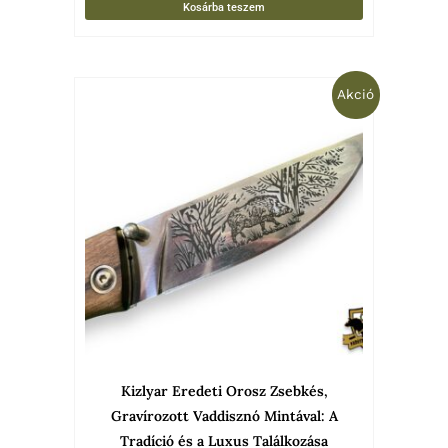
Kosárba teszem
Original
Current
Akció
price
price
was:
is:
149
99
900 Ft.
900 Ft.
Kizlyar Eredeti Orosz Zsebkés,
Gravírozott Vaddisznó Mintával: A
Tradíció és a Luxus Találkozása