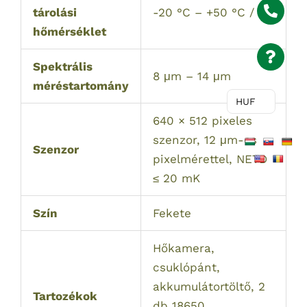
tárolási
-20 °C – +50 °C / –
hőmérséklet
Spektrális
8 μm – 14 μm
méréstartomány
HUF
640 × 512 pixeles
szenzor, 12 μm-es
Szenzor
pixelmérettel, NETD
≤ 20 mK
Szín
Fekete
Hőkamera,
csuklópánt,
akkumulátortöltő, 2
Tartozékok
db 18650