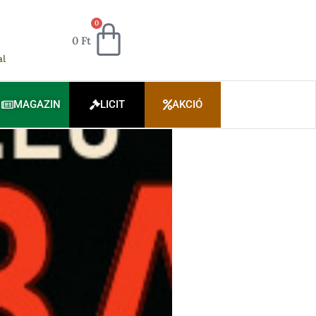
Kosár
0
0
Ft
al
MAGAZIN
LICIT
AKCIÓ