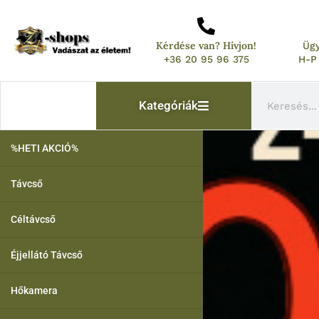
Skip
to
Kérdése van? Hívjon!
Ügy
content
+36 20 95 96 375
H-P 
Keresés
Kategóriák
%HETI AKCIÓ%
Távcső
Céltávcső
Éjjellátó Távcső
Hőkamera