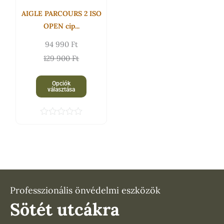
A
AIGLE PARCOURS 2 ISO
változatok
OPEN cip...
a
94 990
Ft
termékoldalon
129 900
Ft
választhatók
ki
Opciók
választása
É
r
t
é
k
e
l
é
s
Professzionális önvédelmi eszközök
:
Sötét utcákra
0
/
5