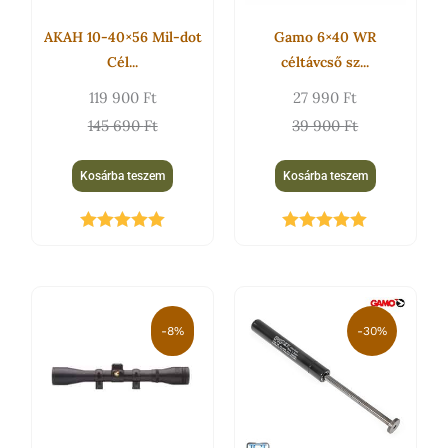
AKAH 10-40×56 Mil-dot
Gamo 6×40 WR
Cél...
céltávcső sz...
119 900
Ft
27 990
Ft
145 690
Ft
39 900
Ft
Kosárba teszem
Kosárba teszem
Értékelés:
Értékelés:
5.00
/ 5
5.00
/ 5
Original
Current
Original
Current
price
price
price
price
-8%
-30%
was:
is:
was:
is:
24
22
39
27
990 Ft.
900 Ft.
900 Ft.
990 Ft.