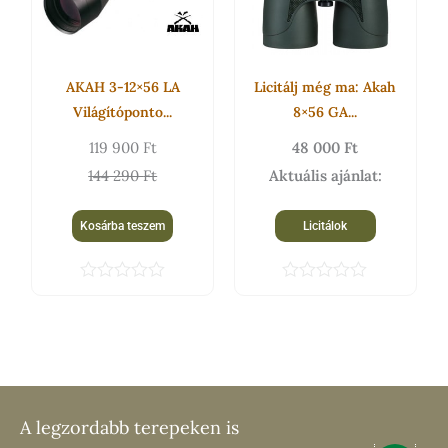
290 Ft.
900 Ft.
5
AKAH 3-12×56 LA
Licitálj még ma: Akah
Világítóponto...
8×56 GA...
119 900
Ft
48 000
Ft
144 290
Ft
Aktuális ajánlat:
Kosárba teszem
Licitálok
É
É
r
r
t
t
é
é
k
k
e
e
l
l
é
é
s
s
A legzordabb terepeken is
:
: