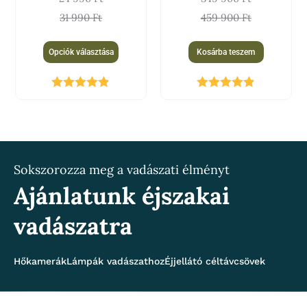
választhatók
31 990
Ft
459 900
Ft
ki
Opciók választása
Kosárba teszem
Értékelés:
Értékelés:
4.81
/ 5
4.80
/ 5
Sokszorozza meg a vadászati élményt
Ajánlatunk éjszakai
vadászatra
Hőkamerák
Lámpák vadászathoz
Éjjellátó céltávcsövek