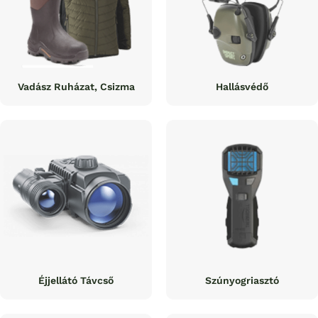
Vadász Ruházat, Csizma
Hallásvédő
Éjjellátó Távcső
Szúnyogriasztó