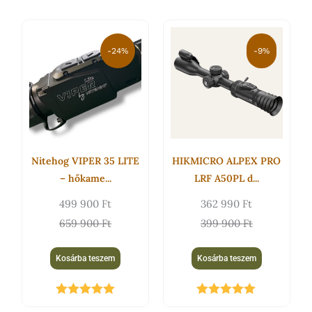
Original
Current
Original
Current
price
price
price
price
-24%
-9%
was:
is:
was:
is:
659
499
399
362
900 Ft.
900 Ft.
900 Ft.
990 Ft.
Nitehog VIPER 35 LITE
HIKMICRO ALPEX PRO
– hőkame...
LRF A50PL d...
499 900
Ft
362 990
Ft
659 900
Ft
399 900
Ft
Kosárba teszem
Kosárba teszem
Értékelés:
Értékelés: