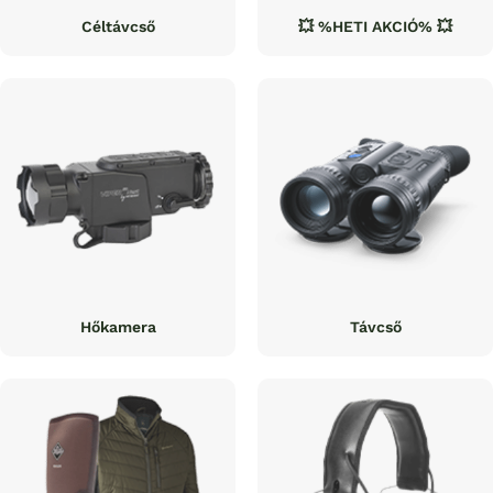
Céltávcső
💥 %HETI AKCIÓ% 💥
Hőkamera
Távcső