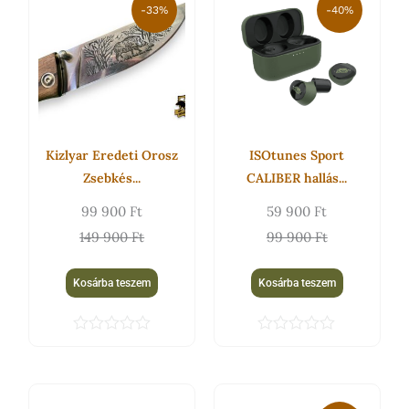
price
price
price
price
-33%
-40%
was:
is:
was:
is:
149
99
99
59
900 Ft.
900 Ft.
900 Ft.
900 Ft.
Kizlyar Eredeti Orosz
ISOtunes Sport
Zsebkés...
CALIBER hallás...
99 900
Ft
59 900
Ft
149 900
Ft
99 900
Ft
Kosárba teszem
Kosárba teszem
É
É
r
r
t
t
é
é
Original
Current
k
k