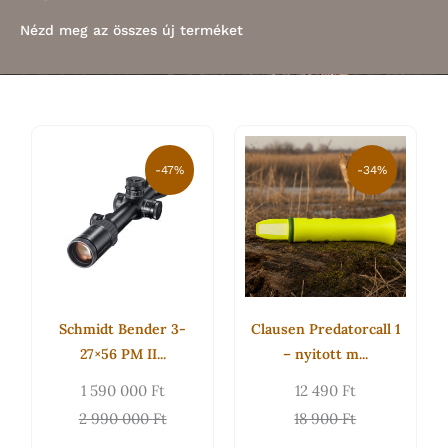
Nézd meg az összes új terméket
Original
Current
Original
Current
price
price
price
price
-47%
-34%
was:
is:
was:
is:
2
1
18
12
990
590
900 Ft.
490 Ft.
000 Ft.
000 Ft.
Schmidt Bender 3-
Clausen Predatorcall 1
27×56 PM II...
– nyitott m...
1 590 000
Ft
12 490
Ft
2 990 000
Ft
18 900
Ft