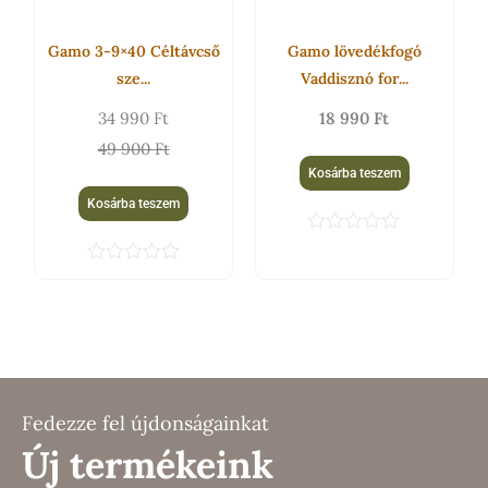
Gamo 3-9×40 Céltávcső
Gamo lövedékfogó
sze...
Vaddisznó for...
34 990
Ft
18 990
Ft
49 900
Ft
Kosárba teszem
Kosárba teszem
É
r
É
t
r
é
t
k
é
e
k
l
e
é
l
s
é
:
s
Fedezze fel újdonságainkat
0
:
/
Új termékeink
0
5
/
5